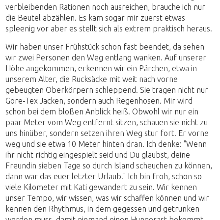
verbleibenden Rationen noch ausreichen, brauche ich nur
die Beutel abzählen. Es kam sogar mir zuerst etwas
spleenig vor aber es stellt sich als extrem praktisch heraus.
Wir haben unser Frühstück schon fast beendet, da sehen
wir zwei Personen den Weg entlang wanken. Auf unserer
Höhe angekommen, erkennen wir ein Pärchen, etwa in
unserem Alter, die Rucksäcke mit weit nach vorne
gebeugten Oberkörpern schleppend. Sie tragen nicht nur
Gore-Tex Jacken, sondern auch Regenhosen. Mir wird
schon bei dem bloßen Anblick heiß. Obwohl wir nur ein
paar Meter vom Weg entfernt sitzen, schauen sie nicht zu
uns hinüber, sondern setzen ihren Weg stur fort. Er vorne
weg und sie etwa 10 Meter hinten dran. Ich denke: "Wenn
ihr nicht richtig eingespielt seid und Du glaubst, deine
Freundin sieben Tage so durch Island scheuchen zu können,
dann war das euer letzter Urlaub." Ich bin froh, schon so
viele Kilometer mit Kati gewandert zu sein. Wir kennen
unser Tempo, wir wissen, was wir schaffen können und wir
kennen den Rhythmus, in dem gegessen und getrunken
werden muss, damit niemand einen Hungerast bekommt.